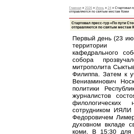
Главная
»
2026
»
Июнь
»
24
» Стартовал п
отправляются по святым местам Коми
Стартовал пресс-тур «По пути Ст
отправляются по святым местам 
Первый день (23 ию
территории С
кафедрального соб
собора прозвуча
митрополита Сыктыв
Филиппа. Затем к 
Вениаминович Носк
политики Республи
журналистов состо
филологических 
сотрудником ИЯЛИ
Федоровичем Лимер
духовном вкладе с
коми. В 15:30 для