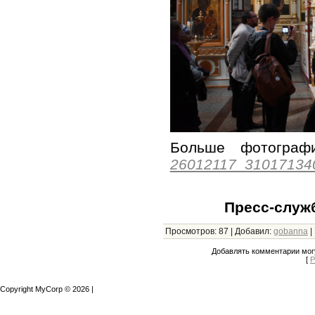
Больше фотогр
26012117_31017134
Пресс-служ
Просмотров
:
87
|
Добавил
:
gobanna
|
Добавлять комментарии могу
[
Р
Copyright MyCorp © 2026
|