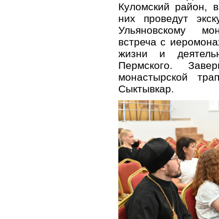
Куломский район, в
них проведут экск
Ульяновскому мо
встреча с иеромон
жизни и деятель
Пермского. Зав
монастырской тра
Сыктывкар.