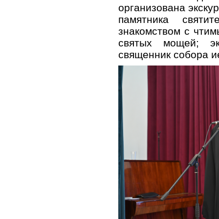
организована экску
памятника святи
знакомством с чтим
святых мощей; э
священник собора и