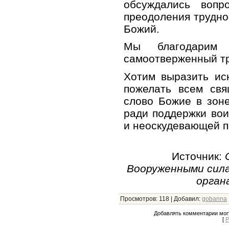
обсуждались вопр
преодоления трудн
Божий.
Мы благодарим
самоотверженный тр
Хотим выразить ис
пожелать всем свя
слово Божие в зоне
ради поддержки вои
и неоскудевающей 
Источник:
Вооруженными сил
орган
Просмотров
:
118
|
Добавил
:
gobanna
Добавлять комментарии могу
[
Р