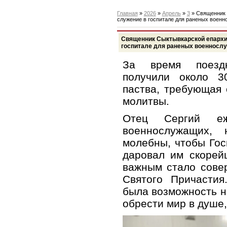
Главная
»
2026
»
Апрель
»
3
» Священник 
служение в госпитале для раненых воен
Священник Сыктывкарской епархи
госпитале для раненых военносл
За время поездк
получили около 3
паства, требующая 
молитвы.
Отец Сергий еж
военнослужащих, 
молебны, чтобы Гос
даровал им скорей
важным стало сове
Святого Причастия
была возможность не
обрести мир в душе,