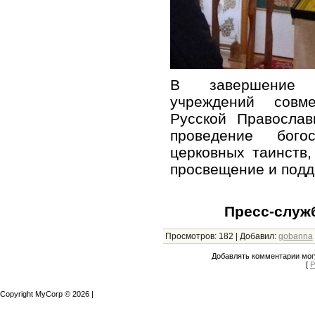
В завершение в
учреждений совм
Русской Православ
проведение бого
церковных таинств
просвещение и подд
Пресс-служ
Просмотров
:
182
|
Добавил
:
gobanna
Добавлять комментарии могу
[
Р
Copyright MyCorp © 2026
|