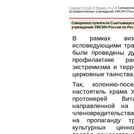
Главная
»
2026
»
Январь
»
14
» Священнос
исправительные учреждения УФСИН Росси
Священнослужители Сыктывкарск
учреждения УФСИН России по Респ
В рамках виз
исповедующими тра
были проведены ду
профилактике ра
экстремизма и тер
церковные таинства
Так, колонию-п
настоятель храма 
протоиерей Ви
направленной на 
членовредительства
на пропаганду т
культурных ценно