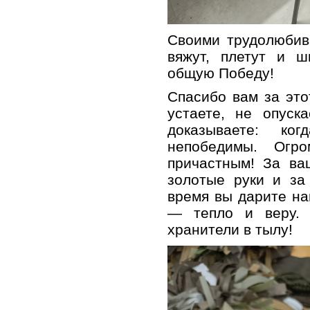
Своими трудолюби
вяжут, плетут и ш
общую Победу!
Спасибо вам за этот
устаете, не опуск
доказываете: 
непобедимы. Огро
причастным! За ва
золотые руки и за
время вы дарите н
— тепло и веру.
хранители в тылу!