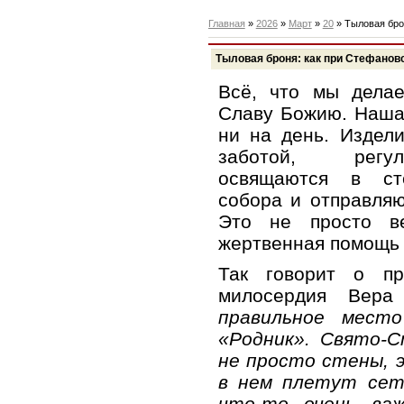
Главная
»
2026
»
Март
»
20
» Тыловая бро
Тыловая броня: как при Стефанов
Всё, что мы дела
Славу Божию. Наша
ни на день. Издел
заботой, регул
освящаются в сте
собора и отправля
Это не просто 
жертвенная помощь 
Так говорит о пр
милосердия Вер
правильное мест
«Родник». Свято-
не просто стены, э
в нем плетут сет
что-то очень важ