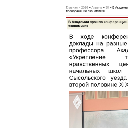
Главная
»
2026
»
Апрель
»
30
» В Академи
преображение экономики»
В Академии прошла конференция 
экономики»
В ходе конферен
доклады на разные
профессора Ак
«Укрепление т
нравственных це
начальных школ 
Сысольского уезда
второй половине XIX