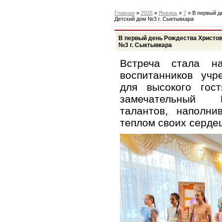
Главная
»
2026
»
Январь
»
7
» В первый д
Детский дом №3 г. Сыктывкара
В первый день Рождества Христов
№3 г. Сыктывкара
Встреча стала н
воспитанников учр
для высокого гос
замечательный Р
талантов, наполни
теплом своих сердец