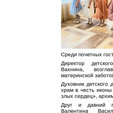
Среди почетных гос
Директор детско
Вахнина, возгл
материнской заботой
Духовник детского
храм в честь икон
злых сердец», архи
Друг и давний п
Валентина Васи