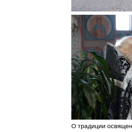
О традиции освящен