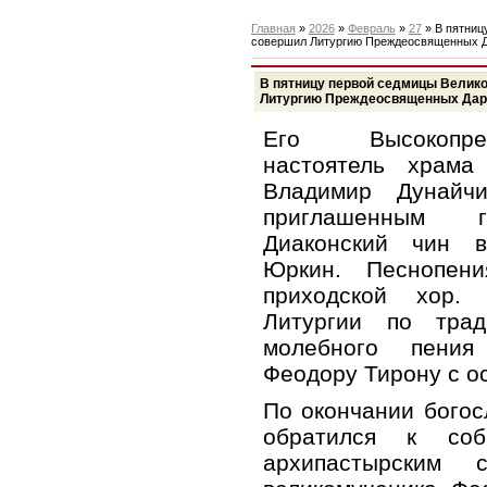
Главная
»
2026
»
Февраль
»
27
» В пятниц
совершил Литургию Преждеосвященных Д
В пятницу первой седмицы Велико
Литургию Преждеосвященных Даро
Его Высокопре
настоятель храма
Владимир Дунайч
приглашенным го
Диаконский чин в
Юркин. Песнопени
приходской хор.
Литургии по тра
молебного пения
Феодору Тирону с о
По окончании бого
обратился к соб
архипастырским