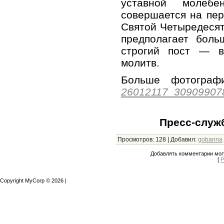
уставной молеб
совершается на пер
Святой Четыредеся
предполагает боль
строгий пост — в
молитв.
Больше фотогр
26012117_30909907
Пресс-служ
Просмотров
:
128
|
Добавил
:
gobanna
Добавлять комментарии могу
[
Р
Copyright MyCorp © 2026
|