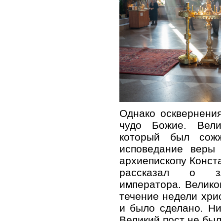
Однако осквернени
чудо Божие. Вели
который был сож
исповедание веры 
архиепископу Конст
рассказал о зл
императора. Велико
течение недели хри
и было сделано. Ни
Великий пост не бы