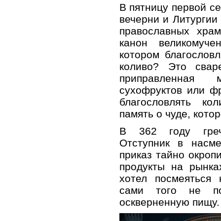
В пятницу первой с
вечерни и Литурги
православных хра
канон великомуче
котором благословл
коливо? Это свар
приправленная
сухофруктов или фр
благословлять ко
память о чуде, кото
В 362 году греч
Отступник в насм
приказ тайно окроп
продукты на рынка
хотел посмеяться 
сами того не по
оскверненную пищу.