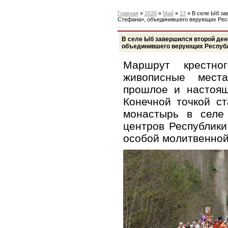
Главная
»
2026
»
Май
»
13
» В селе Ыб за
Стефана», объединившего верующих Рес
В селе Ыб завершился второй ден
объединившего верующих Республ
Маршрут крестно
живописные места
прошлое и настоящ
Конечной точкой с
монастырь в сел
центров Республики
особой молитвенно