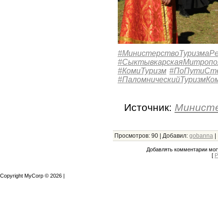
#МинистерствоТуризмаРе
#СыктывкарскаяМитропо
#КомиТуризм
#ПоПутиСте
#ПаломническийТуризмКо
Источник:
Министе
Просмотров
:
90
|
Добавил
:
gobanna
|
Добавлять комментарии могу
[
Р
Copyright MyCorp © 2026
|