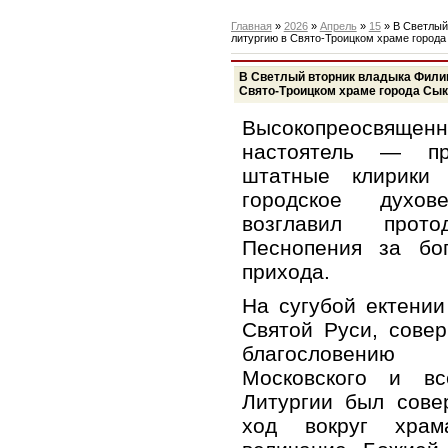
Главная
»
2026
»
Апрель
»
15
» В Светлый
литургию в Свято-Троицком храме город
В Светлый вторник владыка Фили
Свято-Троицком храме города Сы
Высокопреосвяще
настоятель — пр
штатные клирики
городское духов
возглавил прот
Песнопения за бо
прихода.
На сугубой ектени
Святой Руси, сове
благословению 
Московского и в
Литургии был сове
ход вокруг храм