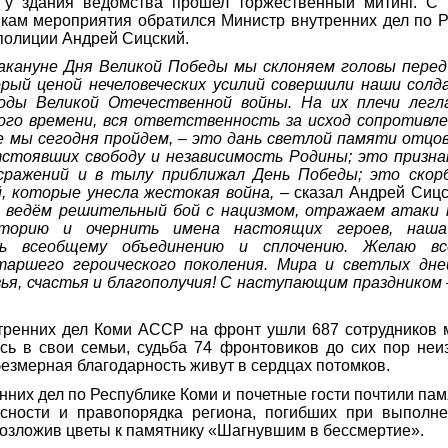
 у здания ведомства прошел торжественный митинг. С 
икам мероприятия обратился Министр внутренних дел по 
полиции Андрей Сицский.
накануне Дня Великой Победы мы склоняем головы пере
орый ценой нечеловеческих усилий совершили наши сол
оды Великой Отечественной войны. На их плечи лег
ого времени, вся ответственность за исход сопротивле
 мы сегодня пройдем, – это дань светлой памяти отцов
стоявших свободу и независимость Родины; это признан
сражений и в тылу приближал День Победы; это скор
, которые унесла жестокая война, –
сказал Андрей Сиц
ь ведём решительный бой с нацизмом, отражаем атаки 
торию и очернить имена настоящих героев, наша
ть всеобщему объединению и сплочению. Желаю в
аршего героического поколения. Мира и светлых дн
вья, счастья и благополучия! С наступающим праздником
тренних дел Коми АССР на фронт ушли 687 сотрудников 
сь в свои семьи, судьба 74 фронтовиков до сих пор неи
безмерная благодарность живут в сердцах потомков.
нних дел по Республике Коми и почетные гости почтили пам
асности и правопорядка региона, погибших при выполн
возложив цветы к памятнику «Шагнувшим в бессмертие».