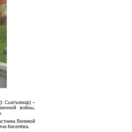
г. Сыктывкар) –
твенной войны,
.
астника Великой
ича Киселёва.