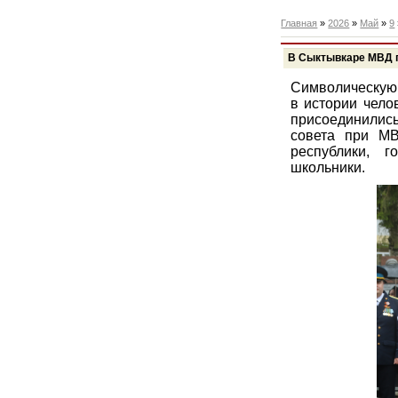
Главная
»
2026
»
Май
»
9
В Сыктывкаре МВД п
Символическую 
в истории чело
присоединились
совета при МВ
республики, 
школьники.