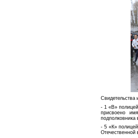
Свидетельства 
- 1 «В» полице
присвоено имя
подполковника 
- 5 «К» полице
Отечественной 