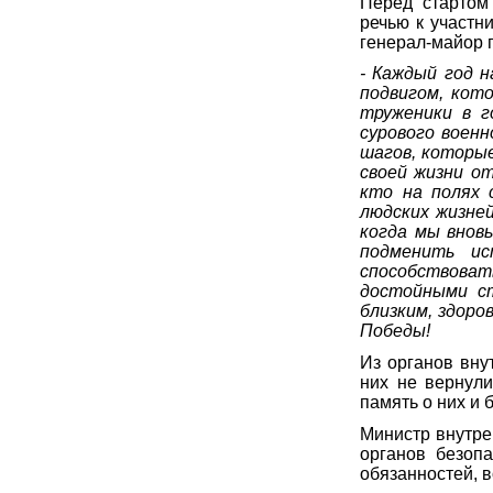
Перед стартом
речью к участн
генерал-майор 
- Каждый год 
подвигом, кот
труженики в г
сурового военн
шагов, которые
своей жизни от
кто на полях 
людских жизней
когда мы внов
подменить ис
способствова
достойными ст
близким, здоро
Победы!
Из органов вну
них не вернули
память о них и 
Министр внутре
органов безоп
обязанностей, 