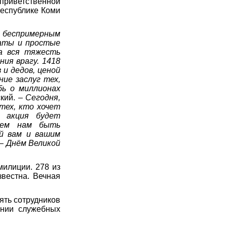
приветственной
Республике Коми
д беспримерным
даты и простые
ла вся тяжесть
ния врагу. 1418
 и дедов, ценой
ие заслуг тех,
бь о миллионах
ский.
– Сегодня,
тех, кто хочет
 акция будет
сем нам быть
ей вам и вашим
 – Днём Великой
милиции. 278 из
звестна. Вечная
ять сотрудников
ении служебных