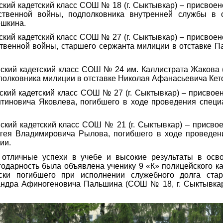
йский кадетский класс СОШ № 18 (г. Сыктывкар) – присвоен
ственной войны, подполковника внутренней службы в 
ешкина.
йский кадетский класс СОШ № 27 (г. Сыктывкар) – присвоен
твенной войны, старшего сержанта милиции в отставке 
йский кадетский класс СОШ № 24 им. Каллистрата Жакова (
полковника милиции в отставке Николая Афанасьевича Кет
йский кадетский класс СОШ № 27 (г. Сыктывкар) – присвое
тиновича Яковлева, погибшего в ходе проведения специ
йский кадетский класс СОШ № 21 (г. Сыктывкар) – присво
гея Владимировича Рылова, погибшего в ходе проведен
ии.
а отличные успехи в учебе и высокие результаты в осв
одарность была объявлена ученику 9 «К» полицейского ка
ски погибшего при исполнении служебного долга ста
андра Афиногеновича Пальшина (СОШ № 18, г. Сыктывкар