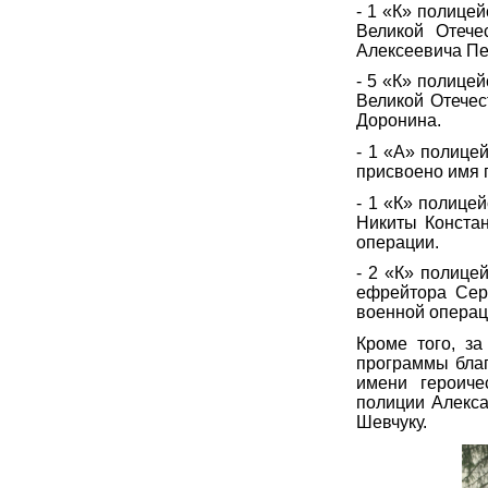
- 1 «К» полице
Великой Отече
Алексеевича П
- 5 «К» полице
Великой Отечес
Доронина.
- 1 «А» полице
присвоено имя 
- 1 «К» полице
Никиты Констан
операции.
- 2 «К» полице
ефрейтора Сер
военной операц
Кроме того, з
программы благ
имени героиче
полиции Алекс
Шевчуку.