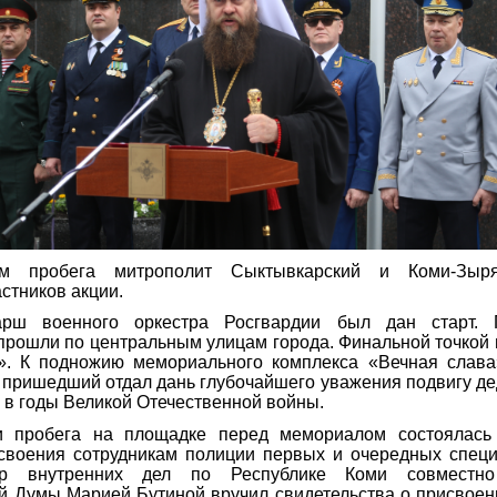
м пробега митрополит Сыктывкарский и Коми-Зыр
стников акции.
рш военного оркестра Росгвардии был дан старт. 
рошли по центральным улицам города. Финальной точкой
». К подножию мемориального комплекса «Вечная слава
 пришедший отдал дань глубочайшего уважения подвигу де
 в годы Великой Отечественной войны.
 пробега на площадке перед мемориалом состоялась
своения сотрудникам полиции первых и очередных специ
р внутренних дел по Республике Коми совместно
й Думы Марией Бутиной вручил свидетельства о присвое