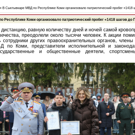
» В Сыктывкаре МВД по Республике Коми организовало патриотический пробег «1418 
о Республике Коми организовало патриотический пробег «1418 шагов до
дистанцию, равную количеству дней и ночей самой крово
вечества, преодолели около тысячи человек. К акции пом
 сотрудники других правоохранительных органов, члены
Д по Коми, представители исполнительной и законода
государственные и общественные деятели, спортсмен