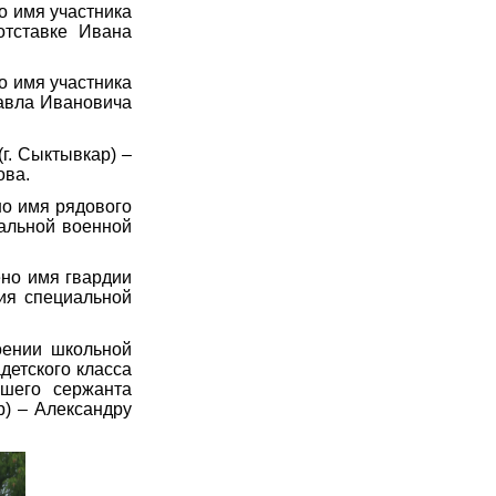
о имя участника
отставке Ивана
о имя участника
Павла Ивановича
г. Сыктывкар) –
ова.
но имя рядового
альной военной
ено имя гвардии
ия специальной
оении школьной
детского класса
ршего сержанта
) – Александру