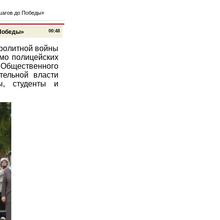
шагов до Победы»
 Победы»
00:48
пролитной войны
имо полицейских
 Общественного
тельной власти
ы, студенты и