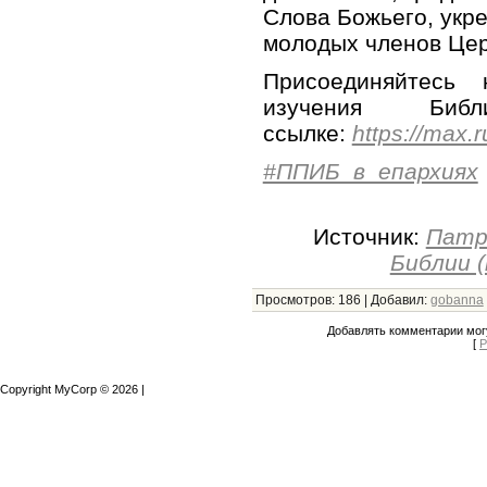
Слова Божьего, укр
молодых членов Цер
Присоединяйтесь
изучения Б
ссылке:
https://max.r
#ППИБ_в_епархиях
Источник:
Патр
Библии (
Просмотров
:
186
|
Добавил
:
gobanna
Добавлять комментарии могу
[
Р
Copyright MyCorp © 2026
|