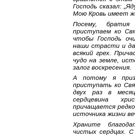
Господь сказал: „
Мою Кровь имеет жиз
Посему, брати
приступаем ко Св
чтобы Господь оч
наши страсти и да
всякий грех. Прич
чудо на земле, ис
залог воскресения.
А потому я приз
приступать ко Св
двух раз в меся
сердцевина хри
причащается редко
источника жизни ве
Храните благода
чистых сердцах. С