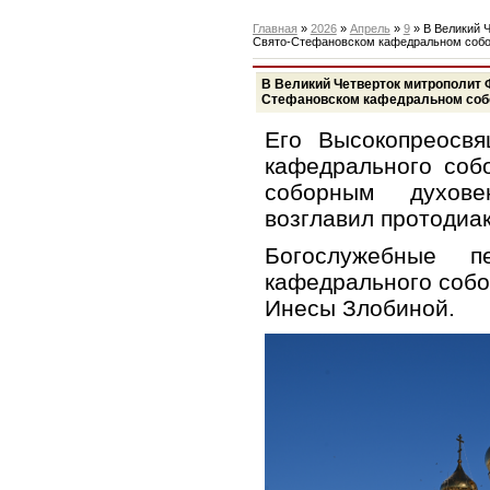
Главная
»
2026
»
Апрель
»
9
» В Великий 
Свято-Стефановском кафедральном соб
В Великий Четверток митрополит 
Стефановском кафедральном соб
Его Высокопреосвя
кафедрального соб
соборным духове
возглавил протодиа
Богослужебные п
кафедрального собо
Инесы Злобиной.