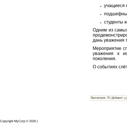
учащиеся 
подшефные
студенты 
Одним из самых
продемонстриро
дань уважения 
Мероприятие сп
уважения к и
поколения.
О событиях слё
Просмотров
:
75
|
Добавил
:
go
Copyright MyCorp © 2026
|