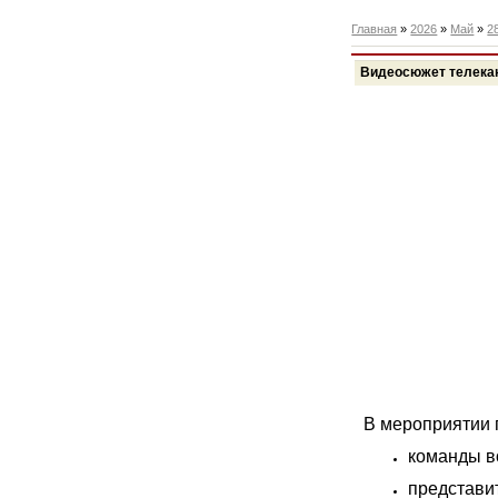
Главная
»
2026
»
Май
»
2
Видеосюжет телека
В мероприятии 
команды в
представи