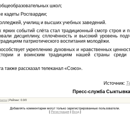
общеобразовательных школ;
 кадеты Росгвардии;
колледжей, училищ и высших учебных заведений.
 ярких событий слёта стал традиционный смотр строя и п
вали дисциплину, сплочённость и высокий уровень подг
традициям патриотического воспитания молодёжи.
особствует укреплению духовных и нравственных ценнос
стории и воинским традициям нашей страны среди 
та также рассказал телеканал «Союз».
Источник:
Т
Пресс-служба Сыктывка
banna
|
Рейтинг
:
0.0
/
0
Добавлять комментарии могут только зарегистрированные пользователи.
[
Регистрация
|
Вход
]