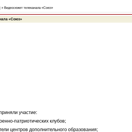
8
» Видеосюжет телеканала «Союз»
нала «Союз»
приняли участие:
оенно‑патриотических клубов;
тели центров дополнительного образования;