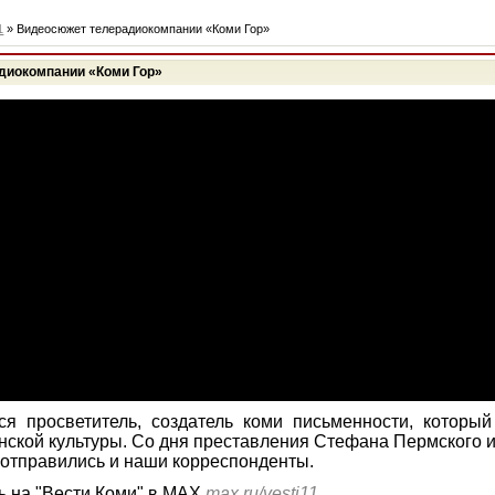
1
» Видеосюжет телерадиокомпании «Коми Гор»
диокомпании «Коми Гор»
я просветитель, создатель коми письменности, который
нской культуры. Со дня преставления Стефана Пермского 
р отправились и наши корреспонденты.
 на "Вести Коми" в MAX
max.ru/vesti11