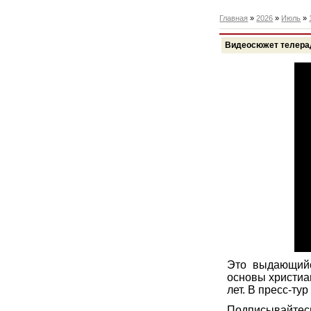
Главная
»
2026
»
Июль
»
Видеосюжет телера
Это выдающийс
основы христиа
лет. В пресс-ту
Подписывайтесь