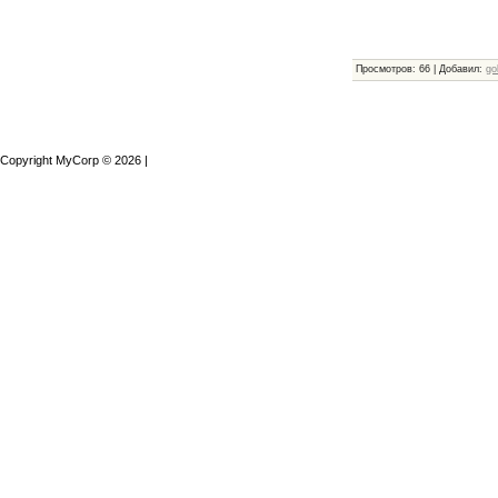
Просмотров
:
66
|
Добавил
:
go
Copyright MyCorp © 2026
|