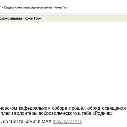
7
» Видеосюжет телерадиокомпании «Коми Гор»
диокомпании «Коми Гор»
новском кафедральном соборе прошёл обряд освящения
 сплели волонтёры добровольческого штаба «Родник».
 на "Вести Коми" в MAX
max.ru/vesti11