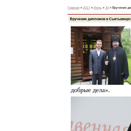
Главная
»
2017
»
Июнь
»
30
» Вручение ди
Вручение дипломов в Сыктывкарс
добрые дела».