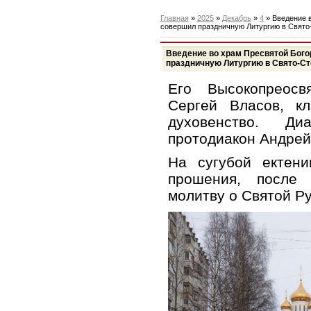
Главная
»
2025
»
Декабрь
»
4
» Введение 
совершил праздничную Литургию в Свят
Введение во храм Пресвятой Бог
праздничную Литургию в Свято-С
Его Высокопреосв
Сергей Власов, к
духовенство. Ди
протодиакон Андрей
На сугубой ектен
прошения, после 
молитву о Святой Ру