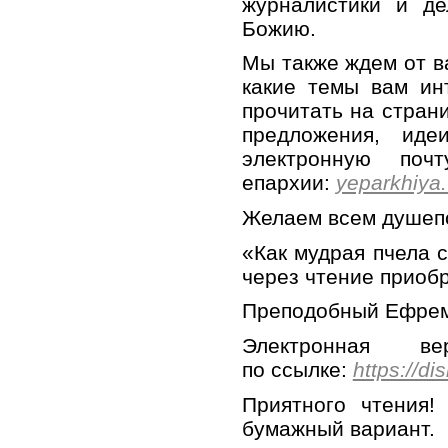
журналистики и д
Божию.
Мы также ждем от в
какие темы вам ин
прочитать на стран
предложения, ид
электронную поч
епархии:
yeparkhiya
Желаем всем душепо
«Как мудрая пчела с
через чтение приоб
Преподобный Ефре
Электронная в
по ссылке:
https://d
Приятного чтения!
бумажный вариант.