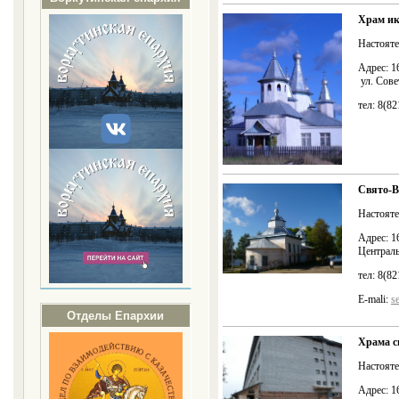
Храм ик
Настоят
Адрес: 1
ул. Сове
тел: 8(8
Свято-В
Настояте
Адрес: 1
Централь
тел: 8(8
E-mali:
s
Отделы Епархии
Храма с
Настояте
Адрес: 1