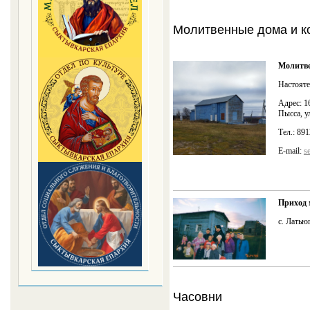
Молитвенные дома и к
Молитве
Настояте
Адрес: 1
Пысса, у
Тел.: 89
E-mail:
s
Приход 
с. Латью
Часовни