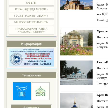
ГАЗЕТЫ
Адрес: 1
Микунь, 
ВЕРА НАДЕЖДА ЛЮБОВЬ
тел: 8(8
ПУСТЬ ПАМЯТЬ ГОВОРИТ
E-mail:
o
БАНКОВСКИЕ РЕКВИЗИТЫ
ПРАВОСЛАВНАЯ ГАЗЕТА
Храм св
«КОЛОКОЛ СЕВЕРА»
Настояте
Адрес: 1
Информация
Семуково
Свято-
Настоят
Адрес: 1
Телеканалы
Жешарт, 
Тел: 8(8
Храм Ио
Настоят
Адрес: 1
Вконтакте