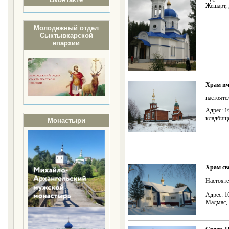
Жешарт, 
Молодежный отдел
Сыктывкарской
епархии
Храм вм
настояте
Адрес: 1
кладбищ
Монастыри
Храм св
Настояте
Адрес: 1
Мадмас, 