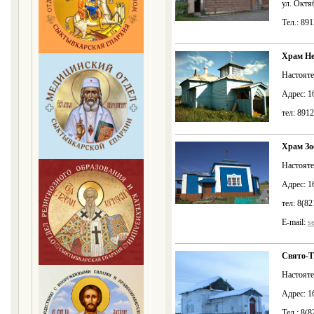
ул. Октяб
Тел.: 89
Храм Не
Настояте
Адрес: 1
тел: 891
Храм Зо
Настояте
Адрес: 1
тел: 8(8
E-mail:
s
Свято-
Настояте
Адрес: 1
Тел.: 8(