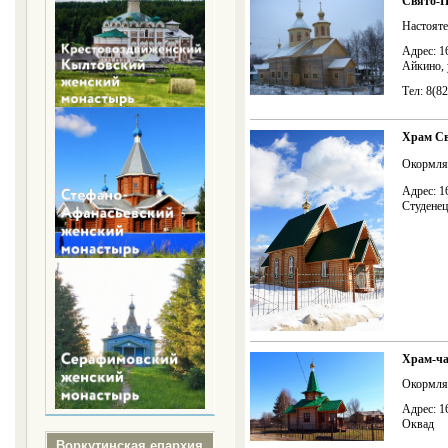
Свято-П
Настояте
Адрес: 1
Айкино, 
Тел: 8(8
Храм Св
Окормля
Адрес: 1
Студенец
Храм-ча
Окормля
Адрес: 1
Оквад
Воркутинская епархия