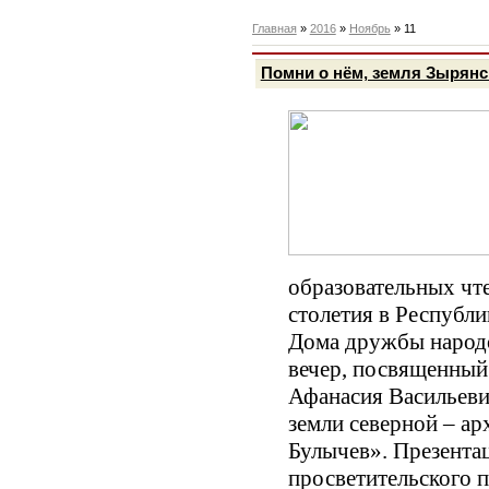
Главная
»
2016
»
Ноябрь
»
11
Помни о нём, земля Зырянс
образовательных чт
столетия в Республи
Дома дружбы народ
вечер, посвященный
Афанасия Васильеви
земли северной – а
Булычев». Презента
просветительского 