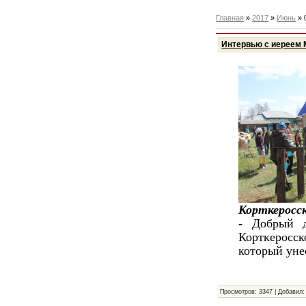
Главная
»
2017
»
Июнь
»
Интервью с иереем
Корткеросск
- Добрый д
Корткеросск
который уне
Просмотров:
3347
|
Добавил: