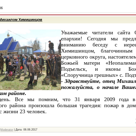
06
 Михаилом Химишинцом
Уважаемые читатели сайта 
епархии! Сегодня мы предл
вниманию беседу с иере
Химишинцом,
благочинным 
церковного округа, настоятеле
Божьей матери «Неопалима
Подъельск
, и и
коны Бо
«Споручница грешных» с. Под
- Здравствуйте, отец Михаил
пожалуйста, о начале Ваше
ом районе.
ень. Все мы помним, что 31 января 2009 года в
ого района произошла большая трагедия: пожар в дом
с жизни 23 человек.
Moderator
|
Дата:
06.06.2017