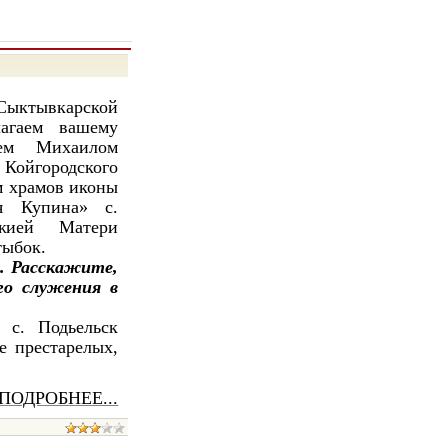
Сыктывкарской
агаем вашему
ем Михаилом
Койгородского
м храмов иконы
я Купина» с.
жией Матери
тыбок
.
. Расскажите,
го служения в
 с. Подьельск
е престарелых,
ПОДРОБНЕЕ...