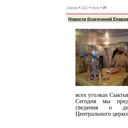
Главная
»
2017
»
Июнь
»
20
Новости благочиний Епархии
всех уголках Сыкты
Сегодня мы пред
сведения о дея
Центрального церко