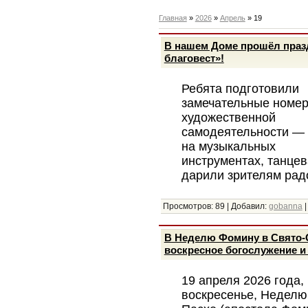
Главная
»
2026
»
Апрель
»
19
В нашем Доме прошёл праз
благовест»!
Ребята подготовили
замечательные номе
художественной
самодеятельности — 
на музыкальных
инструментах, танцев
дарили зрителям рад
Просмотров:
89
|
Добавил:
gobanna
В Неделю Фомину в Свято-
воскресное богослужение и
19 апреля 2026 года, 
воскресенье, Неделю