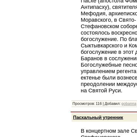
Пасхе (апостола Фом
Антипасху), святител
Мефодия, архиеписк
Моравского, в Свято-
Стефановском собор
состоялось воскресн
богослужение. По бл
Сыктывкарского и Ко
богослужение в этот 
Баранов в сослужени
Богослужебные песно
управлением регента
ектенье были вознес
преодолении междоус
на Святой Руси.
Просмотров:
116
|
Добавил:
gobanna
Пасхальный утренник
В концертном зале Св