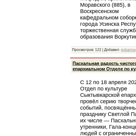
Моравского (885), в
Воскресенском
кафедральном собор
города Усинска Респ
торжественная служб
образования Воркути
Просмотров:
122
|
Добавил:
gobanna
Пасхальная радость чистог
епархиальном Отделе по ку
С 12 по 18 апреля 20
Отдел по культуре
Сыктывкарской епар
провёл серию творче
событий, посвящённ
празднику Светлой П
их числе — Пасхаль
утренники, Гала-кон
людей с ограниченны