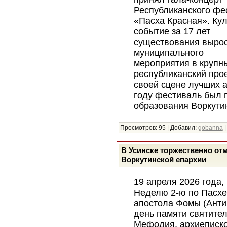
Республиканского фе
«Пасха Красная». Ку
событие за 17 лет
существования вырос
муниципального
мероприятия в крупн
республиканский прое
своей сцене лучших а
году фестиваль был 
образования Воркути
Просмотров:
95
|
Добавил:
gobanna
В Усинске торжественно от
Воркутинской епархии
19 апреля 2026 года, 
Неделю 2-ю по Пасхе
апостола Фомы (Анти
день памяти святите
Мефодия, архиеписк