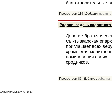
благотворительные в
Просмотров:
119
|
Добавил:
gobanna
Радоница: день радостног
Дорогие братья и сес
Сыктывкарская епар
приглашает всех вер
храмы для молитвен
поминовения своих
сродников.
Просмотров:
86
|
Добавил:
gobanna
Copyright MyCorp © 2026
|