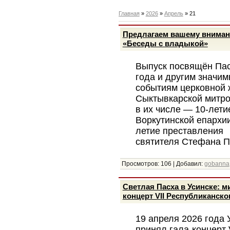
Главная
»
2026
»
Апрель
»
21
Предлагаем вашему внима
«Беседы с владыкой»
Выпуск посвящён Пас
года и другим значи
событиям церковной 
Сыктывкарской митро
в их числе — 10-лети
Воркутинской епархии
летие преставления
святителя Стефана П
Просмотров:
106
|
Добавил:
gobanna
Светлая Пасха в Усинске: м
концерт VII Республиканско
19 апреля 2026 года 
принял гала-концерт 