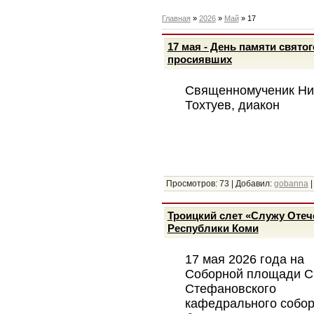
Главная
»
2026
»
Май
»
17
17 мая - День памяти свято
просиявших
Священномученик Ни
Тохтуев, диакон
Просмотров:
73
|
Добавил:
gobanna
Троицкий слет «Служу Отеч
Республики Коми
17 мая 2026 года на
Соборной площади С
Стефановского
кафедрального собор