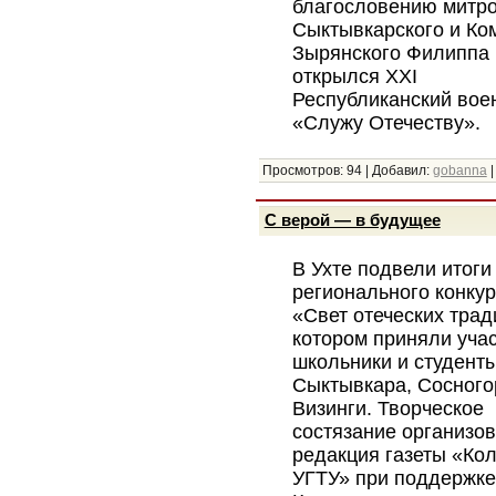
благословению митр
Сыктывкарского и Ко
Зырянского Филиппа
открылся XXI
Республиканский вое
«Служу Отечеству».
Просмотров:
94
|
Добавил:
gobanna
С верой — в будущее
В Ухте подвели итоги
регионального конку
«Свет отеческих трад
котором приняли уча
школьники и студенты
Сыктывкара, Сосного
Визинги. Творческое
состязание организо
редакция газеты «К
УГТУ» при поддержке