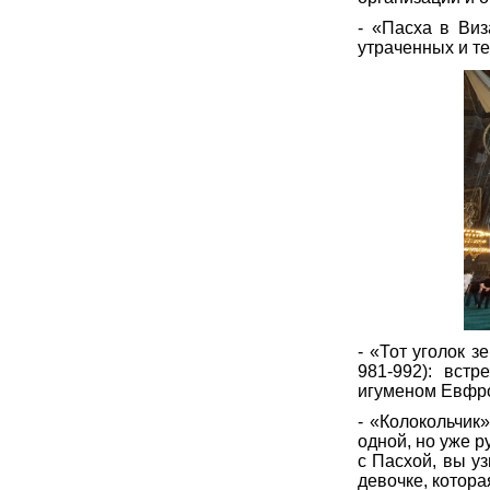
- «Пасха в Виз
утраченных и те
- «Тот уголок 
981-992): вст
игуменом Евфр
- «Колокольчик
одной, но уже р
с Пасхой, вы у
девочке, котора