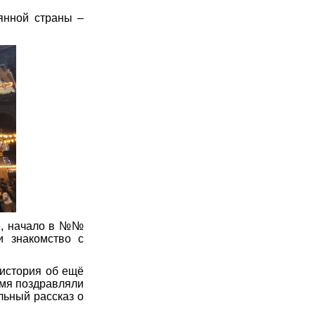
рянной страны –
ие, начало в №№
и знакомство с
 история об ещё
емя поздравляли
льный рассказ о