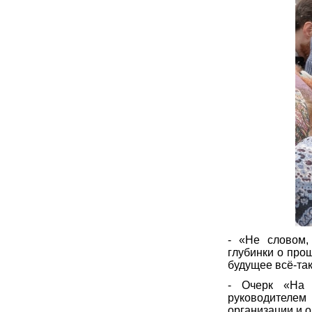
- «Не словом,
глубинки о про
будущее всё-так
- Очерк «На 
руководителем
организации и о