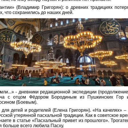
антии» (Владимир Григорян): о древних традициях поте
х, что сохранились до наших дней.
земли...» - дневники редакционной экспедиции (продолжен
реча с отцом Фёдором Бородиным из Пушкинских Гор 
осином (Боевым).
» для детей и родителей (Елена Григорян). «На качелях» –
усской утерянной пасхальной традиции. Как в советское вр
знаете в статье «Пасхальный привет из прошлого». Трогате
я больше всего любила Пасху.