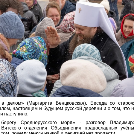
 а делом» (Маргарита Венцковская). Беседа со старо
шлом, настоящем и будущем русской деревни и о том, что н
и наступило.
берегу Среднерусского моря» - разговор Владимир
 Вятского отделения Объединения православных учён
 том, почему между наукой и религией нет пропасти.