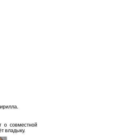
Кирилла.
т о совместной
ёт владыку.