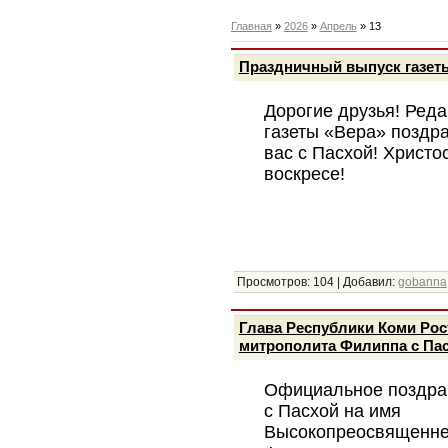
Главная
»
2026
»
Апрель
»
13
Праздничный выпуск газет
Дорогие друзья! Реда
газеты «Вера» поздр
вас с Пасхой! Христо
воскресе!
Просмотров:
104
|
Добавил:
gobanna
Глава Республики Коми Ро
митрополита Филиппа с Па
Официальное поздра
с Пасхой на имя
Высокопреосвященн