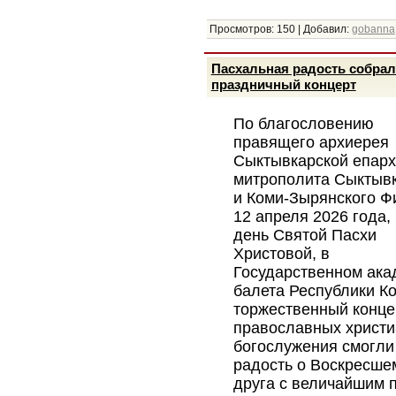
Просмотров:
150
|
Добавил:
gobanna
Пасхальная радость собрал
праздничный концерт
По благословению
правящего архиерея
Сыктывкарской епар
митрополита Сыктывк
и Коми-Зырянского Ф
12 апреля 2026 года,
день Святой Пасхи
Христовой, в
Государственном ака
балета Республики К
торжественный конце
православных христи
богослужения смогли 
радость о Воскресше
друга с величайшим п