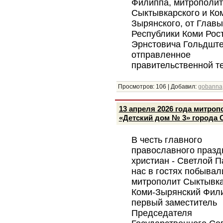
Филиппа, митрополи
Сыктывкарского и Ко
Зырянского, от Главы
Республики Коми Рос
Эрнстовича Гольдште
отправленное
правительственной т
Просмотров:
106
|
Добавил:
gobanna
13 апреля 2026 года митро
«Детский дом № 3» города
В честь главного
православного празд
христиан - Светлой П
нас в гостях побывал
митрополит Сыктывка
Коми-Зырянский Фил
первый заместитель
Председателя