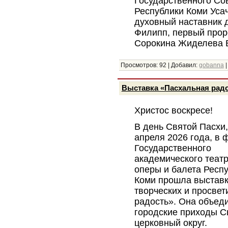
Государственного Со
Республики Коми Уса
духовный наставник 
Филипп, первый прор
Сорокина Жиделева 
Просмотров:
92
|
Добавил:
gobanna
Выставка «Пасхальная рад
Христос воскресе!
В день Святой Пасхи,
апреля 2026 года, в 
Государственного
академического теат
оперы и балета Респ
Коми прошла выстав
творческих и просвет
радость». Она объед
городские приходы С
церковный округ.