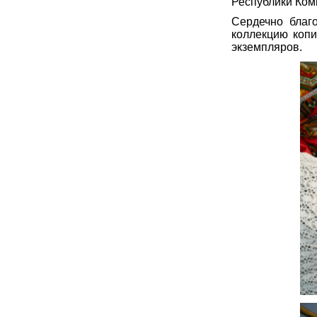
Республики Коми
Сердечно благ
коллекцию копи
экземпляров.