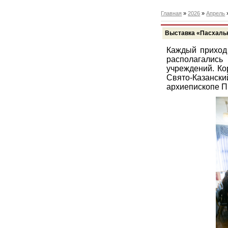
Главная
»
2026
»
Апрель
Выставка «Пасхаль
Каждый приход
располагалис
учреждений. Ко
Свято-Казанс
архиепископе П