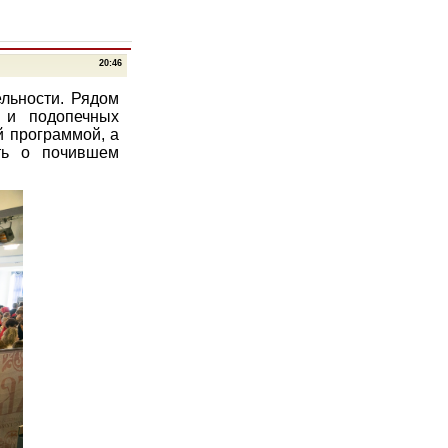
20:46
льности. Рядом
 и подопечных
й программой, а
ть о почившем