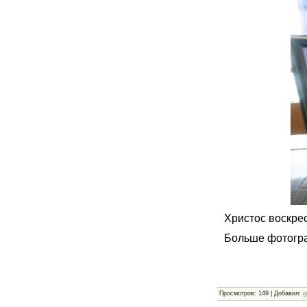
Христос воскрес
Больше фотог
Просмотров
:
149
|
Добавил
:
g