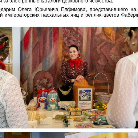
 за электронные каталоги церковного искусства.
одарим Олега Юрьевича Елфимова, представившего на
й императорских пасхальных яиц и реплик цветов Фабер