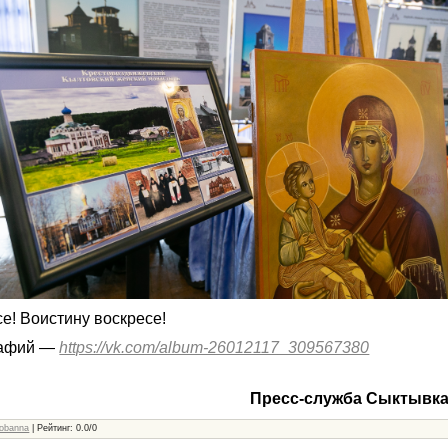
е! Воистину воскресе!
рафий —
https://vk.com/album-26012117_309567380
Пресс-служба Сыктывка
obanna
|
Рейтинг
:
0.0
/
0