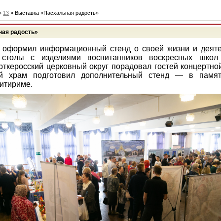
»
13
» Выставка «Пасхальная радость»
ная радость»
 оформил информационный стенд о своей жизни и деяте
ь столы с изделиями воспитанников воскресных школ
рткеросский церковный округ порадовал гостей концертно
кий храм подготовил дополнительный стенд — в памя
итириме.