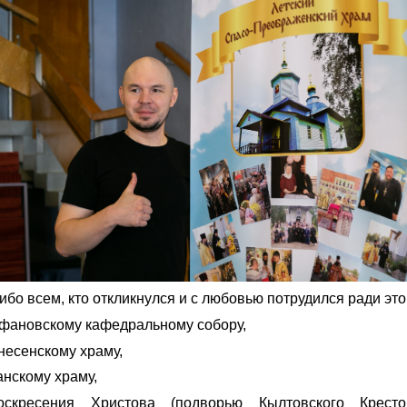
бо всем, кто откликнулся и с любовью потрудился ради этог
фановскому кафедральному собору,
несенскому храму,
анскому храму,
скресения Христова (подворью Кылтовского Крестов